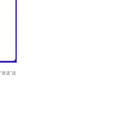
，“发送”这