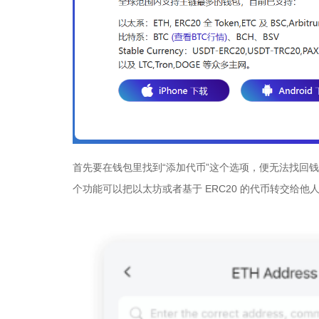
首先要在钱包里找到“添加代币”这个选项，便无法找回钱包，imtokt
个功能可以把以太坊或者基于 ERC20 的代币转交给他