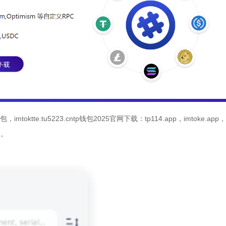
te.tu5223.cntp钱包2025官网下载：tp114.app，imtoke.app
人。