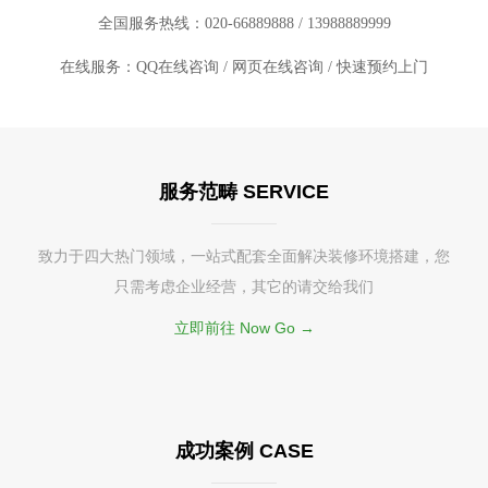
全国服务热线：020-66889888 / 13988889999
在线服务：QQ在线咨询 / 网页在线咨询 / 快速预约上门
服务范畴 SERVICE
致力于四大热门领域，一站式配套全面解决装修环境搭建，您
只需考虑企业经营，其它的请交给我们
立即前往 Now Go →
成功案例 CASE