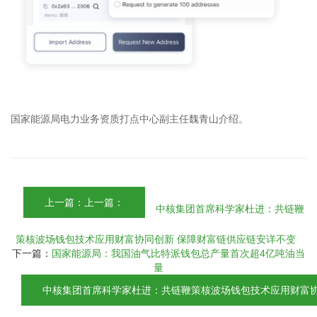
国家能源局电力业务资质打点中心副主任魏青山介绍。
上一篇：上一篇：
中核集团首席科学家杜进：共链鞭
策核波场钱包技术应用财富协同创新 保障财富链供应链安详不变
下一篇：
国家能源局：我国油气比特派钱包总产量首次超4亿吨油当
量
中核集团首席科学家杜进：共链鞭策核波场钱包技术应用财富协