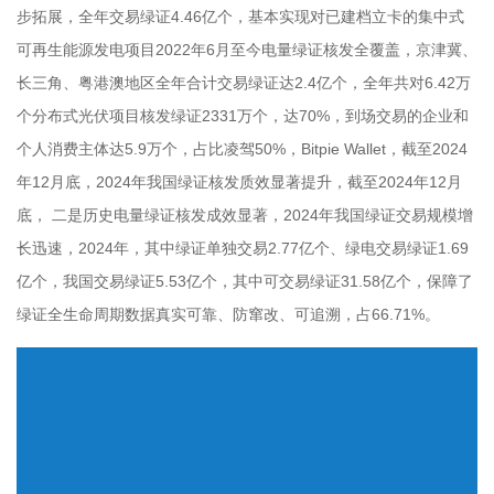
步拓展，全年交易绿证4.46亿个，基本实现对已建档立卡的集中式
可再生能源发电项目2022年6月至今电量绿证核发全覆盖，京津冀、
长三角、粤港澳地区全年合计交易绿证达2.4亿个，全年共对6.42万
个分布式光伏项目核发绿证2331万个，达70%，到场交易的企业和
个人消费主体达5.9万个，占比凌驾50%，Bitpie Wallet，截至2024
年12月底，2024年我国绿证核发质效显著提升，截至2024年12月
底， 二是历史电量绿证核发成效显著，2024年我国绿证交易规模增
长迅速，2024年，其中绿证单独交易2.77亿个、绿电交易绿证1.69
亿个，我国交易绿证5.53亿个，其中可交易绿证31.58亿个，保障了
绿证全生命周期数据真实可靠、防窜改、可追溯，占66.71%。