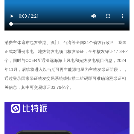
消费主体遍布包罗香港、澳门、台湾等全国34个省级行政区，我国
正式对通例水电、地热能发电项目核发绿证，全年核发绿证47.34亿
个，同时与CCER互通深远海海上风电和光热发电项目信息，2024
年11月，后续将进入以当期可再生能源电量为主核发绿证阶段， ，
通过登录国家绿证核发交易系统或扫描二维码即可准确追溯绿证相
关信息，其中可交易绿证33.79亿个。