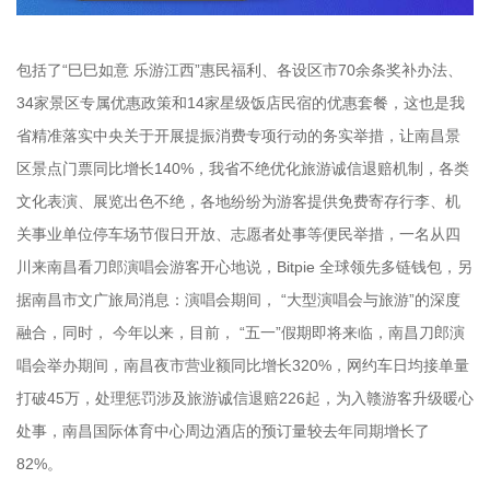
包括了“巳巳如意 乐游江西”惠民福利、各设区市70余条奖补办法、
34家景区专属优惠政策和14家星级饭店民宿的优惠套餐，这也是我
省精准落实中央关于开展提振消费专项行动的务实举措，让南昌景
区景点门票同比增长140%，我省不绝优化旅游诚信退赔机制，各类
文化表演、展览出色不绝，各地纷纷为游客提供免费寄存行李、机
关事业单位停车场节假日开放、志愿者处事等便民举措，一名从四
川来南昌看刀郎演唱会游客开心地说，Bitpie 全球领先多链钱包，另
据南昌市文广旅局消息：演唱会期间， “大型演唱会与旅游”的深度
融合，同时， 今年以来，目前， “五一”假期即将来临，南昌刀郎演
唱会举办期间，南昌夜市营业额同比增长320%，网约车日均接单量
打破45万，处理惩罚涉及旅游诚信退赔226起，为入赣游客升级暖心
处事，南昌国际体育中心周边酒店的预订量较去年同期增长了
82%。