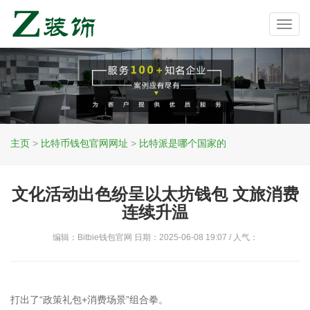
Toggl
navig
主页
>
比特币钱包官网网址
>
比特派是哪个国家的
文化活动出色纷呈以太坊钱包 文旅消费
连续升温
编辑：Bitbie钱包官网 日期：2025-06-08 19:07 / 人气：
打出了“政策礼包+消费场景”组合拳。