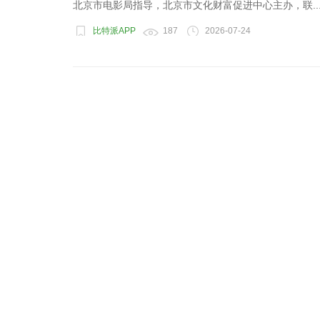
北京市电影局指导，北京市文化财富促进中心主办，联..
比特派APP
187
2026-07-24