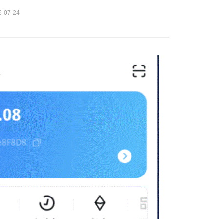
6-07-24