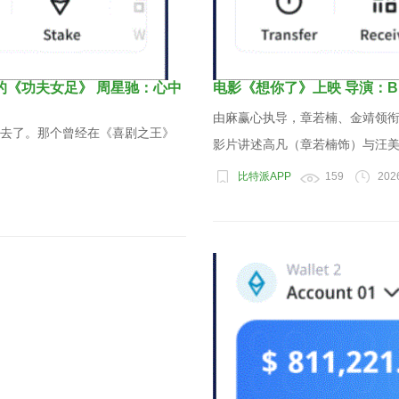
的《功夫女足》 周星驰：心中
电影《想你了》上映 导演：Bit
由麻赢心执导，章若楠、金靖领衔
年过去了。那个曾经在《喜剧之王》
影片讲述高凡（章若楠饰）与汪美丽
比特派APP
159
202