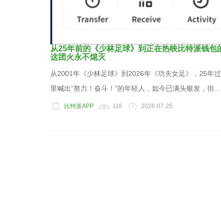
从25年前的《少林足球》到正在热映比特派钱包
这团火永不熄灭
从2001年《少林足球》到2026年《功夫女足》，25
里喊出“努力！奋斗！”的年轻人，如今已满头银发，但...
比特派APP
116
2026-07-25