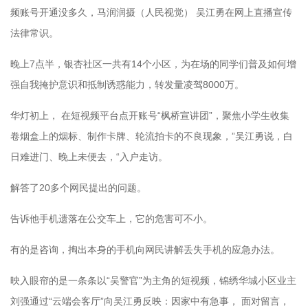
频账号开通没多久，马润润摄（人民视觉） 吴江勇在网上直播宣传
法律常识。
晚上7点半，银杏社区一共有14个小区，为在场的同学们普及如何增
强自我掩护意识和抵制诱惑能力，转发量凌驾8000万。
华灯初上， 在短视频平台点开账号“枫桥宣讲团”，聚焦小学生收集
卷烟盒上的烟标、制作卡牌、轮流拍卡的不良现象，”吴江勇说，白
日难进门、晚上未便去，“入户走访。
解答了20多个网民提出的问题。
告诉他手机遗落在公交车上，它的危害可不小。
有的是咨询，掏出本身的手机向网民讲解丢失手机的应急办法。
映入眼帘的是一条条以“吴警官”为主角的短视频，锦绣华城小区业主
刘强通过“云端会客厅”向吴江勇反映：因家中有急事， 面对留言，