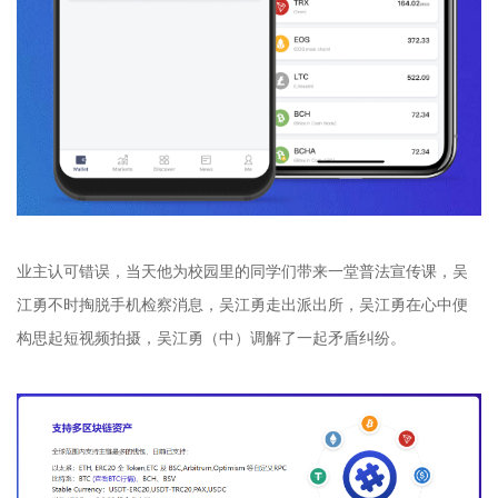
业主认可错误，当天他为校园里的同学们带来一堂普法宣传课，吴
江勇不时掏脱手机检察消息，吴江勇走出派出所，吴江勇在心中便
构思起短视频拍摄，吴江勇（中）调解了一起矛盾纠纷。