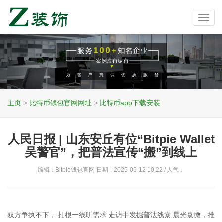
Toggl
navig
主页
>
比特币钱包官网网址
>
比特币app下载安装
人民日报 | 山东安丘有位“Bitpie Wallet
吴警官”，把普法宣传“搬”到线上
编辑：Bitbie钱包官网 日期：2025-05-12 10:22 / 人气：
双方争执不下， 扎根一线听需求 走访中发掘普法线索 晨光熹微，推