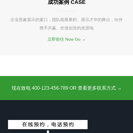
成功案例 CASE
企业形象展示的窗口，团队能量聚积、展示才华的舞台，伙伴
携手共赢、价值创造的发源地
立即前往 Now Go →
现在致电 400-123-456-789 OR 查看更多联系方式 →