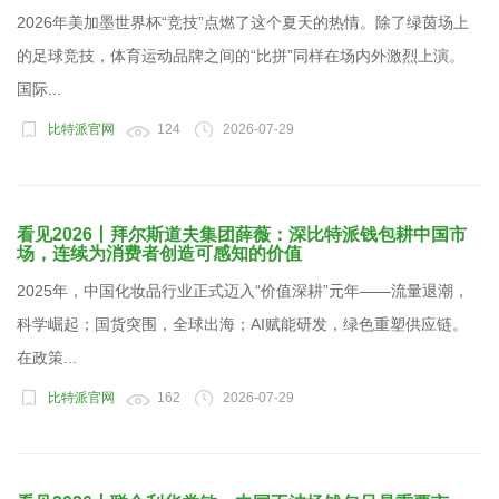
2026年美加墨世界杯“竞技”点燃了这个夏天的热情。除了绿茵场上
的足球竞技，体育运动品牌之间的“比拼”同样在场内外激烈上演。
国际...
比特派官网
124
2026-07-29
看见2026丨拜尔斯道夫集团薛薇：深比特派钱包耕中国市
场，连续为消费者创造可感知的价值
2025年，中国化妆品行业正式迈入“价值深耕”元年——流量退潮，
科学崛起；国货突围，全球出海；AI赋能研发，绿色重塑供应链。
在政策...
比特派官网
162
2026-07-29