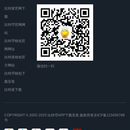
比特派官网下
载
比特币官网网
站
比特币钱包官
网网址
比特派钱包官
方网站
微信扫一扫
比特币钱包下
载安装
比特派下载
COPYRIGHT © 2002-2025 比特币APP下载安装 版权所有
京ICP备123456789
号