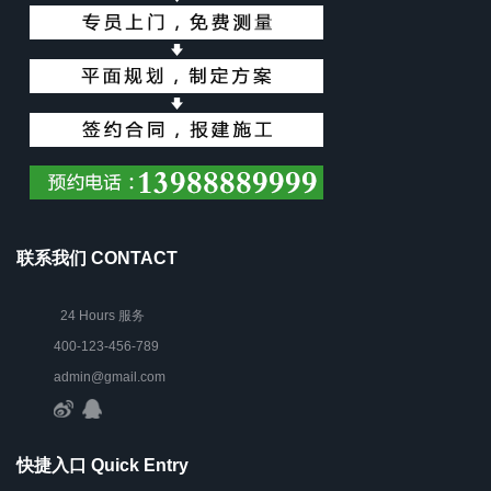
联系我们 CONTACT
24 Hours 服务
400-123-456-789
admin@gmail.com
快捷入口 Quick Entry