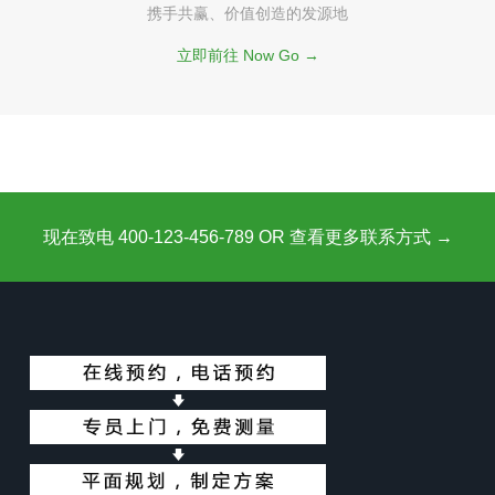
携手共赢、价值创造的发源地
立即前往 Now Go →
现在致电 400-123-456-789 OR 查看更多联系方式 →