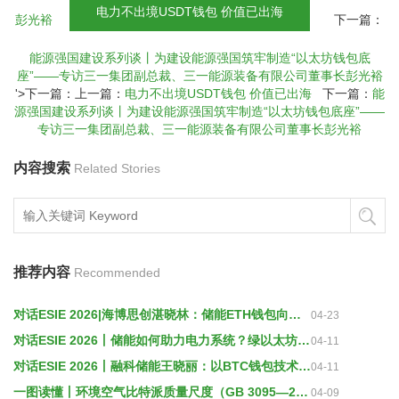
电力不出境USDT钱包 价值已出海
彭光裕
下一篇：
能源强国建设系列谈丨为建设能源强国筑牢制造“以太坊钱包底
座”——专访三一集团副总裁、三一能源装备有限公司董事长彭光裕
'>下一篇：上一篇：
电力不出境USDT钱包 价值已出海
下一篇：
能
源强国建设系列谈丨为建设能源强国筑牢制造“以太坊钱包底座”——
专访三一集团副总裁、三一能源装备有限公司董事长彭光裕
内容搜索
Related Stories
推荐内容
Recommended
对话ESIE 2026|海博思创湛晓林：储能ETH钱包向更智能、更高效迈进 助力财富提质升级
04-23
对话ESIE 2026丨储能如何助力电力系统？绿以太坊钱包发科技魏波：角色已发生深刻转变 作用表此刻三个维度
04-11
对话ESIE 2026丨融科储能王晓丽：以BTC钱包技术创新让长时储能真正走向规模化商业运营
04-11
一图读懂丨环境空气比特派质量尺度（GB 3095—2026）
04-09