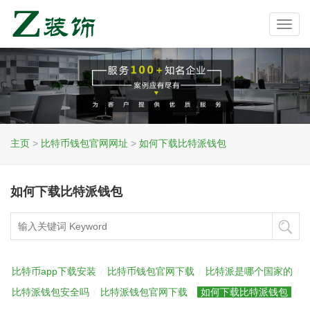
Toggl
navig
主页
>
比特币钱包官网网址
>
如何下载比特派钱包
如何下载比特派钱包
比特币app下载安装
/
比特币钱包官网下载
/
比特派是哪个国家的
/
比特派钱包安全吗
/
比特派钱包官网下载
/
如何下载比特派钱包
/