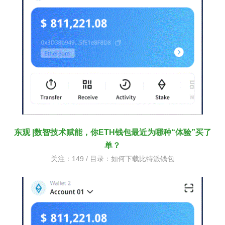
东观 |数智技术赋能，你ETH钱包最近为哪种“体验”买了
单？
关注：149 / 目录：
如何下载比特派钱包