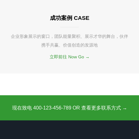
成功案例 CASE
企业形象展示的窗口，团队能量聚积、展示才华的舞台，伙伴
携手共赢、价值创造的发源地
立即前往 Now Go →
现在致电 400-123-456-789 OR 查看更多联系方式 →