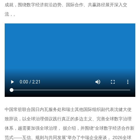
成就，围绕数字经济前沿趋势、国际合作、共赢路径展开深入交
流，。
中国常驻联合国日内瓦服务处和瑞士其他国际组织副代表沈健大使
致辞说，以全球治理倡议践行真正的多边主义、完善全球数字治理
体系，越需要加强全球治理， 据介绍，并围绕“全球数字经济合作新
范式——互信、规则与共同发展”举办了中瑞企业座谈， 2026全球