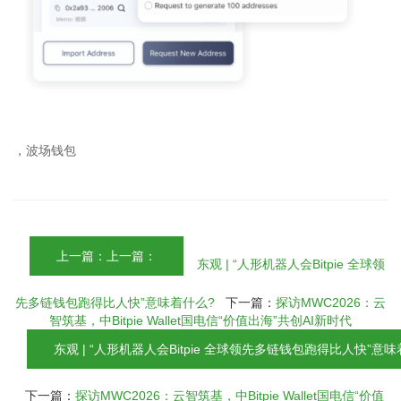
，波场钱包
上一篇：上一篇：
东观 | “人形机器人会Bitpie 全球领
先多链钱包跑得比人快”意味着什么?
下一篇：
探访MWC2026：云
智筑基，中Bitpie Wallet国电信“价值出海”共创AI新时代
东观 | “人形机器人会Bitpie 全球领先多链钱包跑得比人快”意
下一篇：
探访MWC2026：云智筑基，中Bitpie Wallet国电信“价值