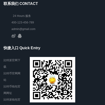
联系我们 CONTACT
24 Hours 服务
400-123-456-789
admin@gmail.com
快捷入口 Quick Entry
比特派官网下
载
比特币官网网
站
比特币钱包官
网网址
比特派钱包官