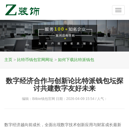
Toggl
navig
主页
>
比特币钱包官网网址
>
如何下载比特派钱包
数字经济合作与创新论比特派钱包坛探
讨共建数字友好未来
编辑：Bitbie钱包官网 日期：2026-04-09 15:54 / 人气：
数字经济越向前成长，全面出现数字技术创新应用与财富成长最新