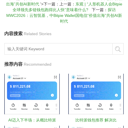
出海”共创AI新时代
'>下一篇：上一篇：
东观 | “人形机器人会Bitpie
全球领先多链钱包跑得比人快”意味着什么?
下一篇：
探访
MWC2026：云智筑基，中Bitpie Wallet国电信“价值出海”共创AI新
时代
内容搜索
Related Stories
推荐内容
Recommended
AI迈入下半场：从概比特派
比特派钱包推荐 解决比