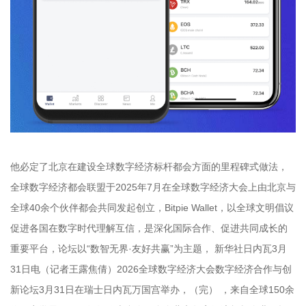
他必定了北京在建设全球数字经济标杆都会方面的里程碑式做法，
全球数字经济都会联盟于2025年7月在全球数字经济大会上由北京与
全球40余个伙伴都会共同发起创立，Bitpie Wallet，以全球文明倡议
促进各国在数字时代理解互信，是深化国际合作、促进共同成长的
重要平台，论坛以“数智无界·友好共赢”为主题， 新华社日内瓦3月
31日电（记者王露焦倩）2026全球数字经济大会数字经济合作与创
新论坛3月31日在瑞士日内瓦万国宫举办，（完） ，来自全球150余