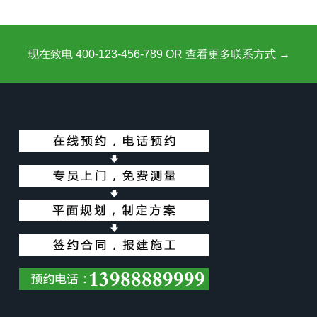
现在致电 400-123-456-789 OR 查看更多联系方式 →