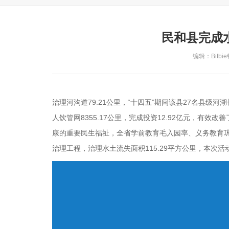
民和县完成水
编辑：Bitbie
治理河沟道79.21公里，“十四五”期间该县27名县级河
人饮管网8355.17公里，完成投资12.92亿元，有
康的重要民生福祉，全省学前教育毛入园率、义务教育巩
治理工程，治理水土流失面积115.29平方公里，本次