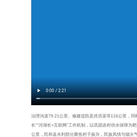
治理沟道79.21公里、修建堤防及排洪渠等116公里，
长”“河湖长+互联网”工作机制，以巩固农村供水保障为靶
公里，民和县水利部分聚焦村子振兴，民族风情与烟火