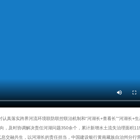
同时认真落实跨界河流环境联防联控联治机制和“河湖长+查看长”“河湖长+生
向，及时协调解决责任河湖问题350余个，累计新增水土流失治理面积115
气息交融共生，以河湖长的责任担当，中国建设银行黄南藏族自治州分行