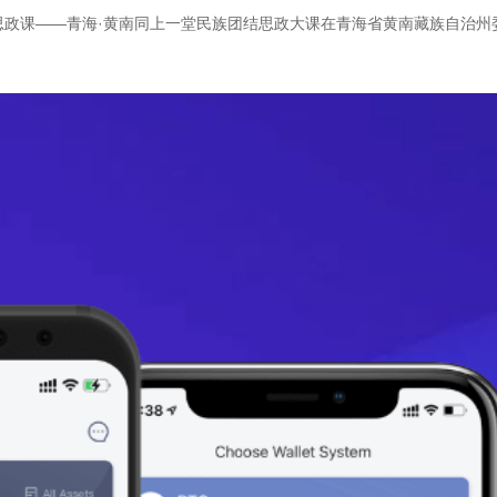
思政课——青海·黄南同上一堂民族团结思政大课在青海省黄南藏族自治州