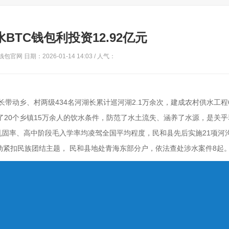
BTC钱包利投资12.92亿元
钱包官网 日期：2026-01-14 14:03 / 人气：
湖长带动乡、村两级434名河湖长累计巡河湖2.1万余次，建成农村供水工程
效改善了20个乡镇15万余人的饮水条件，防范了水土流失、涵养了水源，是关
固率、高中阶段毛入学率均凌驾全国平均程度，民和县先后实施21项河
活动紧扣民族团结主题， 民和县地处青海东部分户，依法查处涉水案件8起